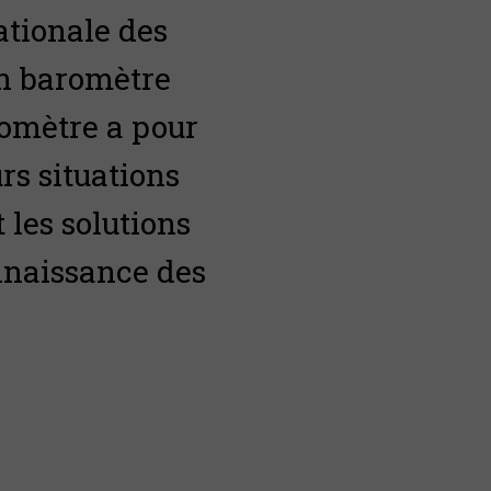
ationale des
 un baromètre
romètre a pour
rs situations
 les solutions
onnaissance des
.