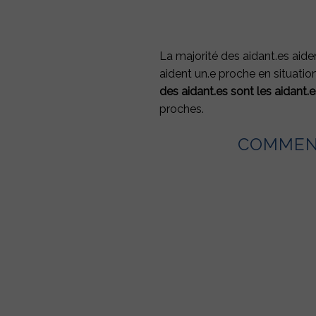
Inscrivez-vo
à la newslette
La majorité des aidant.es aide
aident un.e proche en situatio
des aidant.es sont les aidant.
proches.
COMMENT