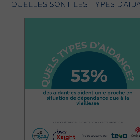
QUELLES SONT LES TYPES D’AID
 mois les actualités du Collectif Je t'A
ertise et ses conseils à destination des a