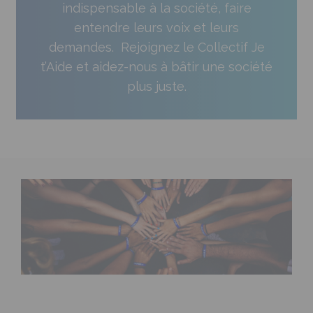
indispensable à la société, faire
entendre leurs voix et leurs
demandes. Rejoignez le Collectif Je
t’Aide et aidez-nous à bâtir une société
plus juste.