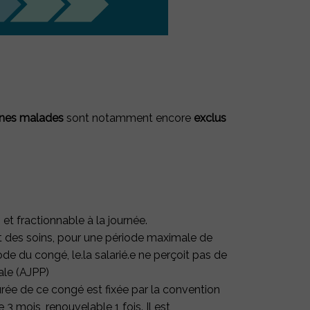
nnes malades
sont notamment encore
exclus
X
t fractionnable à la journée.
ide, ses
t des soins,
pour une période maximale de
de du congé, le.la salarié.e ne perçoit pas de
idant.es
ale (AJPP)
rée de ce congé est fixée par la convention
3 mois, renouvelable 1 fois. Il est