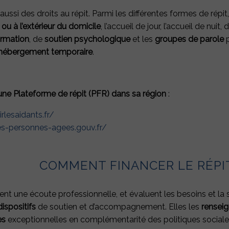
 aussi des droits au répit. Parmi les différentes formes de rép
ou à l’extérieur du domicile
, l’accueil de jour, l’accueil de nu
ormation
, de
soutien psychologique
et les
groupes de parole
p
hébergement temporaire
.
 une Plateforme de répit (PFR) dans sa région
:
rlesaidants.fr/
es-personnes-agees.gouv.fr/
COMMENT FINANCER LE RÉPI
t une écoute professionnelle, et évaluent les besoins et la si
dispositifs
de soutien et d’accompagnement. Elles les
renseig
es
exceptionnelles en complémentarité des politiques sociale