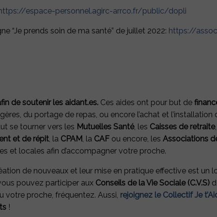
https://espace-personnel.agirc-arrco.fr/public/dopli
ne “Je prends soin de ma santé” de juillet 2022:
https://asso
fin de soutenir les aidant.es.
Ces aides ont pour but de
financ
res, du portage de repas, ou encore l’achat et l’installation
aut se tourner vers les
Mutuelles Santé
, les
Caisses de retraite
t et de répit
, la
CPAM
, la
CAF
ou encore, les
Associations d
es et locales afin d’accompagner votre proche.
réation de nouveaux et leur mise en pratique effective est un lon
, vous pouvez participer aux
Conseils de la Vie Sociale (C.V.S)
d
 votre proche, fréquentez. Aussi,
rejoignez le Collectif Je t’A
ts
!