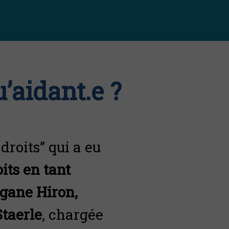
u’aidant.e ?
roits” qui a eu
its en tant
gane Hiron,
Staerle
, chargée