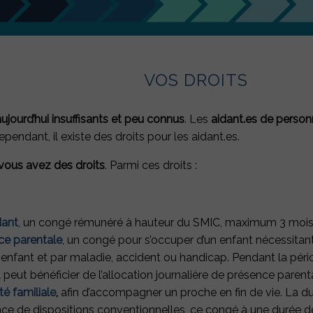
VOS DROITS
aujourd’hui insuffisants et peu connus
. Les
aidant.es de perso
Cependant, il existe des droits pour les aidant.es.
vous avez des droits
. Parmi ces droits :
dant
, un congé rémunéré à hauteur du SMIC, maximum 3 mois e
 mois les actualités du Collectif Je t'A
ce parentale
, un congé pour s’occuper d’un enfant nécessitan
 enfant et par maladie, accident ou handicap. Pendant la pério
ertise et ses conseils à destination des a
 peut bénéficier de l’allocation journalière de présence parent
té familiale
,
afin d’accompagner un proche en fin de vie. La du
ence de dispositions conventionnelles, ce congé à une durée de 