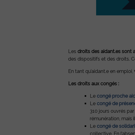
Les
droits des aidant.es sont 
des dispositifs et des droits. 
En tant qu’aidant.e en emploi,
Les droits aux congés :
NEWSLETTER
Le
congé proche ai
Recevez chaque
Le
congé de présen
310 jours ouvrés par
articles d'exp
rémunération, mais il
Le
congé de solidari
collective. En l’abs