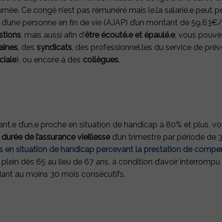
us
urnée. Ce congé n’est pas rémunéré mais le.la salarié.e peut pe
r :
une personne en fin de vie (AJAP) d’un montant de 59,63€/
stions
, mais aussi afin d’
être écouté.e et épaulé.e
, vous pouve
aines
, des
syndicats
, des professionnel.les du service de préve
ciale
), ou encore à des
collègues
.
ant.e d’un.e proche en situation de handicap à 80% et plus, 
durée de l’assurance vieillesse
d’un trimestre par période de 3
ts en situation de handicap percevant la prestation de comp
 plein dès 65 au lieu de 67 ans, à condition d’avoir interrompu
nt au moins 30 mois consécutifs.