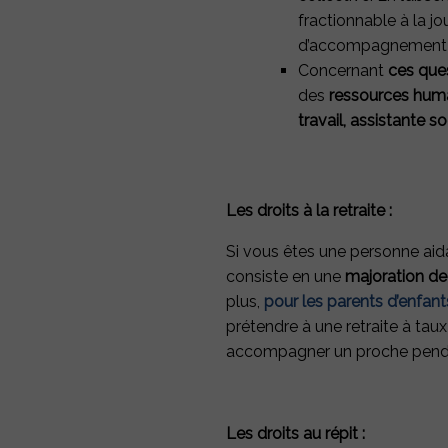
Inscrivez-vo
fractionnable à la jo
à la newslette
d’accompagnement d’
Concernant
ces que
des
ressources hum
travail, assistante so
Les droits à la retraite :
Si vous êtes une personne aid
consiste en une
majoration de 
plus,
pour les parents d’enfan
prétendre à une retraite à taux
accompagner un proche penda
Les droits au répit :