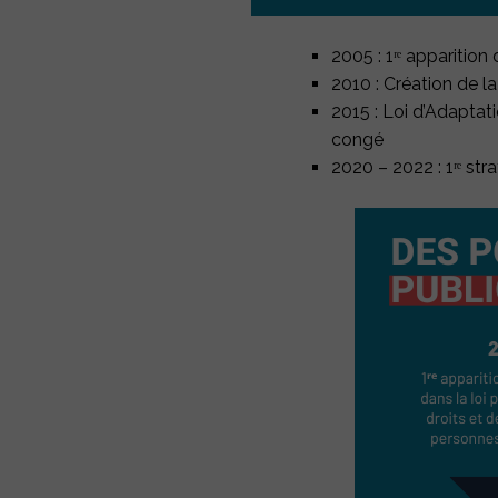
2005 :
1ʳᵉ
apparition d
2010 : Création de l
2015 : Loi d’Adaptat
congé
2020 – 2022 : 1ʳᵉ
stra