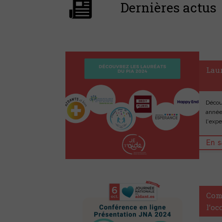
Dernières actus
Laur
Décou
année
l'expe
En s
Com
l’oc