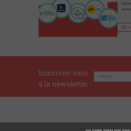
Commen
Journé
En s
Inscrivez-vous
à la newsletter :