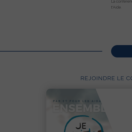
La conféren
t'Aide.
Inscrivez-vo
à la newslette
REJOINDRE LE C