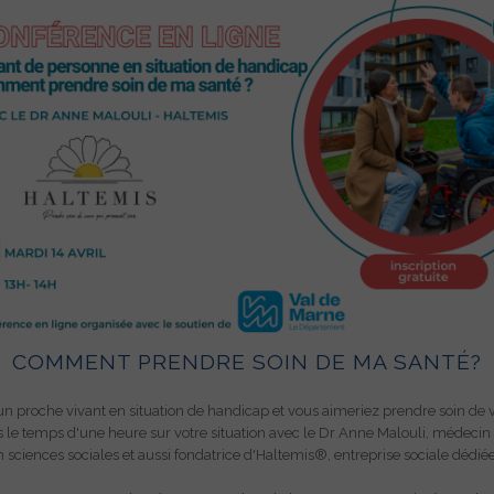
COMMENT PRENDRE SOIN DE MA SANTÉ?
un proche vivant en situation de handicap et vous aimeriez prendre soin de 
 mois les actualités du Collectif Je t'A
le temps d'une heure sur votre situation avec le Dr Anne Malouli, médecin 
 sciences sociales et aussi fondatrice d'Haltemis®, entreprise sociale dédié
ertise et ses conseils à destination des a