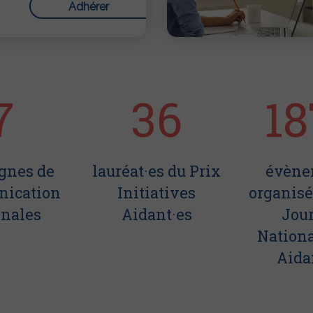
Adhérer
7
36
18
gnes de
lauréat·es du Prix
évène
ication
Initiatives
organisé
onales
Aidant·es
Jou
Nationa
Aida