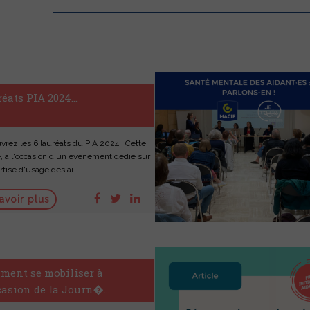
éats PIA 2024...
vrez les 6 lauréats du PIA 2024 ! Cette
, à l'occasion d'un évènement dédié sur
rtise d'usage des ai...
avoir plus
ment se mobiliser à
casion de la Journ�...