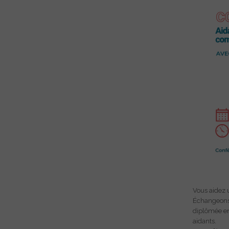
NEWSLETTER
Vous aidez 
Recevez chaque
Échangeons 
diplômée en
articles d'exp
aidants.