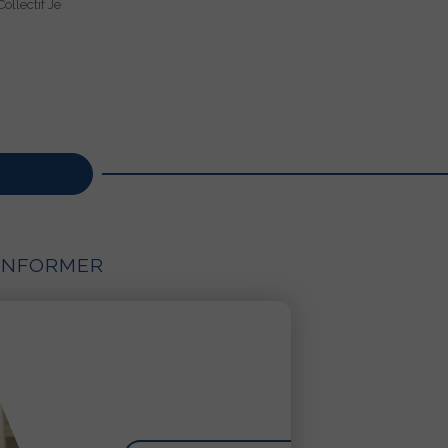
ollectif Je
’INFORMER