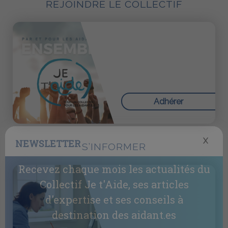
REJOINDRE LE COLLECTIF
Adhérer
X
NEWSLETTER
S’INFORMER
Recevez chaque mois les actualités du
Collectif Je t'Aide, ses articles
d'expertise et ses conseils à
destination des aidant.es