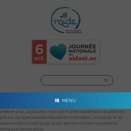
Skip
to
content
MENU
Créée en 2012, l’association Avec Nos Proches soutient tous les aidant·es
grâce à une ligne nationale d’écoute et d’information. Au bout du fil, les
aidant·es sont accueilli·es par la voix attentive d’ancien·nes aidant·es,
formé·es à l’écoute active.