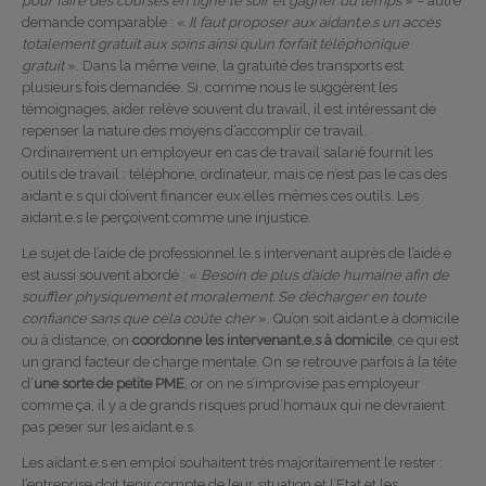
pour faire des courses en ligne le soir et gagner du temps
» – autre
demande comparable : «
Il faut proposer aux aidant.e.s un accès
totalement gratuit aux soins ainsi qu’un forfait téléphonique
gratuit
». Dans la même veine, la gratuité des transports est
plusieurs fois demandée. Si, comme nous le suggèrent les
témoignages, aider relève souvent du travail, il est intéressant de
repenser la nature des moyens d’accomplir ce travail.
Ordinairement un employeur en cas de travail salarié fournit les
outils de travail : téléphone, ordinateur, mais ce n’est pas le cas des
aidant.e.s qui doivent financer eux.elles mêmes ces outils. Les
aidant.e.s le perçoivent comme une injustice.
Le sujet de l’aide de professionnel.le.s intervenant auprès de l’aidé.e
est aussi souvent abordé : «
Besoin de plus d’aide humaine afin de
souffler physiquement et moralement. Se décharger en toute
confiance sans que cela coûte cher
». Qu’on soit aidant.e à domicile
ou à distance, on
coordonne les intervenant.e.s à domicile
, ce qui est
un grand facteur de charge mentale. On se retrouve parfois à la tête
d’
une sorte de petite PME
, or on ne s’improvise pas employeur
comme ça, il y a de grands risques prud’homaux qui ne devraient
pas peser sur les aidant.e.s.
Les aidant.e.s en emploi souhaitent très majoritairement le rester :
l’entreprise doit tenir compte de leur situation et l’Etat et les