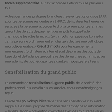
fiscale supplémentaire
leur soit accordée a été formulée plusieurs
fois.
Autres demandes pratiques formulées : relever les plafonds de l’APA
pour les personnes résidentes en EHPAD, défiscaliser les heures de
services à la personne, accorder le droit à l’erreur pour les familles
qui ont des défauts de paiement des impôts lorsque l’aide
chamboule les rôles familiaux (ex : impôts non payés de bonne foi
car la personne ordinairement en charge a déclaré une pathologie
neurodégénérative..).
Crédit d’impôts
pour les équipements
numériques : l’ordinateur et internet sont désormais des outils de
base du kit de l’aidant.e qui doit faire des démarches administratives,
une aide fiscale pour équiper les aidant.e.s modestes ferait sens.
Sensibilisation du grand public
La demande de
sensibilisation du grand public
, de la société, des
professionnel.le.s, des élu.e.s, est aussi au coeur des témoignages
reçus.
Le rôle des
pouvoirs publics
dans cette sensibilisation est souvent
rappelé. Il est ainsi proposé de mener des campagnes d’information
– sensibilisation – prévention co-portées avec des ministères variés.