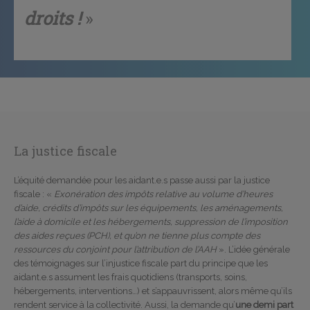
droits !
»
La justice fiscale
L’équité demandée pour les aidant.e.s passe aussi par la justice
fiscale : «
Exonération des impôts relative au volume d’heures
d’aide, crédits d’impôts sur les équipements, les aménagements,
l’aide à domicile et les hébergements, suppression de l’imposition
des aides reçues (PCH), et qu’on ne tienne plus compte des
ressources du conjoint pour l’attribution de l’AAH
». L’idée générale
des témoignages sur l’injustice fiscale part du principe que les
aidant.e.s assument les frais quotidiens (transports, soins,
hébergements, interventions…) et s’appauvrissent, alors même qu’ils
rendent service à la collectivité. Aussi, la demande qu’
une demi part