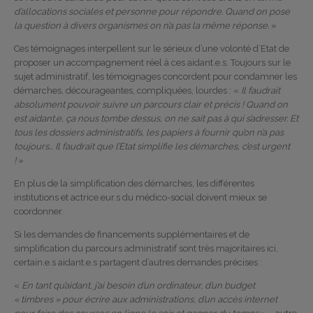
d’allocations sociales et personne pour répondre. Quand on pose
la question à divers organismes on n’a pas la même réponse.
»
Ces témoignages interpellent sur le sérieux d’une volonté d’Etat de
proposer un accompagnement réel à ces aidant.e.s. Toujours sur le
sujet administratif, les témoignages concordent pour condamner les
démarches, décourageantes, compliquées, lourdes : «
Il faudrait
absolument pouvoir suivre un parcours clair et précis ! Quand on
est aidant.e, ça nous tombe dessus, on ne sait pas à qui s’adresser. Et
tous les dossiers administratifs, les papiers à fournir qu’on n’a pas
toujours… Il faudrait que l’Etat simplifie les démarches, c’est urgent
!
»
En plus de la simplification des démarches, les différentes
institutions et actrice.eur.s du médico-social doivent mieux se
coordonner.
Si les demandes de financements supplémentaires et de
simplification du parcours administratif sont très majoritaires ici,
certain.e.s aidant.e.s partagent d’autres demandes précises :
«
En tant qu’aidant, j’ai besoin d’un ordinateur, d’un budget
« timbres » pour écrire aux administrations, d’un accès internet