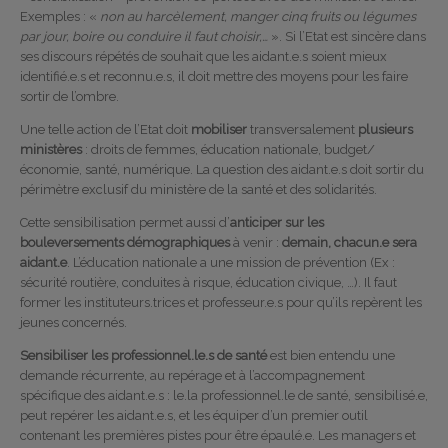
Exemples : «
non au harcèlement, manger cinq fruits ou légumes
par jour, boire ou conduire il faut choisir,…
». Si l’Etat est sincère dans
ses discours répétés de souhait que les aidant.e.s soient mieux
identifié.e.s et reconnu.e.s, il doit mettre des moyens pour les faire
sortir de l’ombre.
Une telle action de l’Etat doit
mobiliser
transversalement
plusieurs
ministères
: droits de femmes, éducation nationale, budget/
économie, santé, numérique. La question des aidant.e.s doit sortir du
périmètre exclusif du ministère de la santé et des solidarités.
Cette sensibilisation permet aussi d’
anticiper sur les
bouleversements démographiques
à venir :
demain, chacun.e sera
aidant.e
. L’éducation nationale a une mission de prévention (Ex :
sécurité routière, conduites à risque, éducation civique, …). Il faut
former les instituteurs.trices et professeur.e.s pour qu’ils repèrent les
jeunes concernés.
Sensibiliser les professionnel.le.s de santé
est bien entendu une
demande récurrente, au repérage et à l’accompagnement
spécifique des aidant.e.s : le.la professionnel.le de santé, sensibilisé.e,
peut repérer les aidant.e.s, et les équiper d’un premier outil
contenant les premières pistes pour être épaulé.e. Les managers et