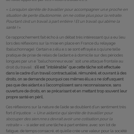
«
Lorsqu’on s’arrête de travailler pour accompagner un.e proche en
situation de perte d’autonomie, on ne cotise plus pour la retraite.
Pourtant c’est un travail à part entière ! Et un travail qui abîme la
santé !
»
Ce rapprochement fait écho à un débat très intéressant qui a eu lieu
lors des réflexions sur la mise en place en France du relayage
(baluchonnage). Certain.e.s élu.e.s se sont effrayé.e.s qu’une telle
pratique de prise de relais de l’aidant.e à domicile sur des périodes
longues par un.e “baluchonneur.euse” soit une attaque frontale au
droit du travail :
s’il est “intolérable” que cette tâche soit effectuée
dans le cadre d’un travail contractualisé, rémunéré, et ouvrant à des
droits, on se demande pourquoi ces mêmes élu.e.s ne s’offusquent
pas que des aidant.e.s l’accomplissent sans reconnaissance, sans
ouverture de droits, en se précarisant et en mettant trop souvent leur
propre santé en péril.
Ces réflexions sur la nature de l’aide se doublent d’un sentiment très
fort d’injustice : «
Un.e aidant.e qui s’arrête de travailler pour
s’occuper des sien.nne.s devrait avoir une cotisation pour la
retraite
» – si aider est une tâche à part entière, avec son lot de
fatigue, de temps consacré, et qu’elle crée une valeur pour la société