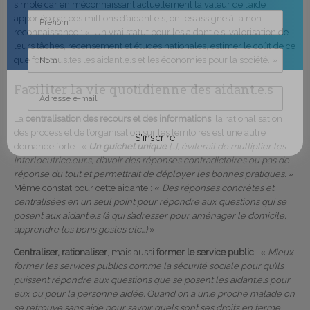
simple car en méconnaissant actuellement la valeur de l’aide
apportée par ces millions d’aidant.e.s, on les assigne à la non
reconnaissance : « Un vrai statut pour les aidant.e.s, valorisation de
leurs tâches, recensement et études nationales, estimer le coût de ce
que font tous.tes les aidant.e.s et les économies pour la société..»
Faciliter la vie quotidienne des aidant.e.s
La
centralisation des recours et des informations
, la rationalisation
des process et de l’organisation sur les territoires est une autre
demande forte : «
Un guichet unique
[…], éviterait de multiplier les
interlocutrice.eur.s, d’avoir des réponses contradictoires ou pas de
réponse du tout et permettrait de déployer les bonnes pratiques.
»
Même constat pour cette aidante : «
Des réponses concrètes et
centralisées en un seul point pour répondre aux questions qui se
posent aux aidant.e.s (à qui s’adresser pour aménager le domicile,
apprendre les bons gestes etc…)
»
Centraliser, rationaliser
, mais aussi
former le service public
: «
Mieux
former les services publics comme la sécurité sociale pour qu’ils
puissent répondre aux questions que se posent les aidant.e.s pour
eux ou pour la personne aidée. Quand on a un.e proche malade on
se retrouve sans aide pour savoir quels sont ses droits en terme