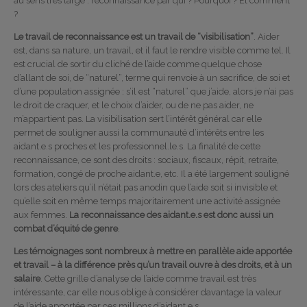
au sens très large : reconnaissance par qui ? Pourquoi ? Et comment
?
Le travail de reconnaissance est un travail de “visibilisation”
. Aider
est, dans sa nature, un travail, et il faut le rendre visible comme tel. Il
est crucial de sortir du cliché de l’aide comme quelque chose
d’allant de soi, de “naturel”, terme qui renvoie à un sacrifice, de soi et
d’une population assignée : s’il est “naturel” que j’aide, alors je n’ai pas
le droit de craquer, et le choix d’aider, ou de ne pas aider, ne
m’appartient pas. La visibilisation sert l’intérêt général car elle
permet de souligner aussi la communauté d’intérêts entre les
aidant.e.s proches et les professionnel.le.s. La finalité de cette
reconnaissance, ce sont des droits : sociaux, fiscaux, répit, retraite,
formation, congé de proche aidant.e, etc. Il a été largement souligné
lors des ateliers qu’il n’était pas anodin que l’aide soit si invisible et
qu’elle soit en même temps majoritairement une activité assignée
aux femmes.
La reconnaissance des aidant.e.s est donc aussi un
combat d’équité de genre
.
Les témoignages sont nombreux à mettre en parallèle aide apportée
et travail – à la différence près qu’un travail ouvre à des droits, et à un
salaire
. Cette grille d’analyse de l’aide comme travail est très
intéressante, car elle nous oblige à considérer davantage la valeur
de l’aide apportée par ces millions d’aidant.e.s.